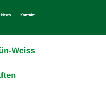
News
Kontakt
rün-Weiss
ften