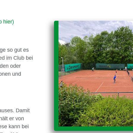
o hier)
ge so gut es
ied im Club bei
nden oder
ionen und
hauses. Damit
ält er von
ese kann bei