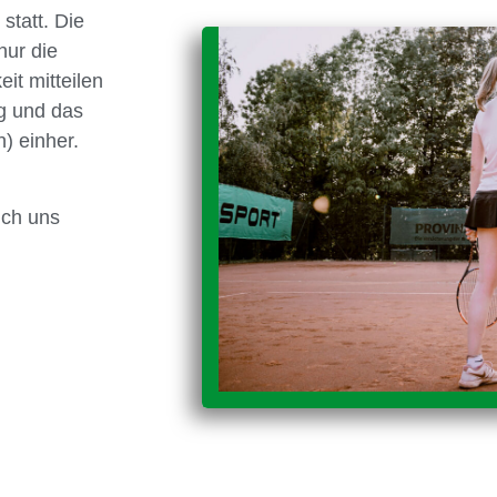
statt. Die
nur die
it mitteilen
g und das
) einher.
ich uns