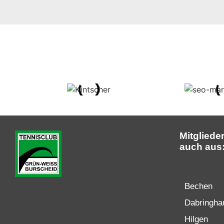
Mitgliede
auch aus
Bechen
Dabringha
Hilgen