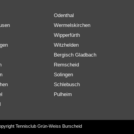
Odenthal
usen
Wermelskirchen
Wipperfürth
gen
Witzhelden
Bergisch Gladbach
n
Remscheid
n
Solingen
chen
Schlebusch
el
Pulheim
d
pyright Tennisclub Grün-Weiss Burscheid