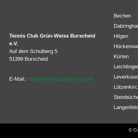
Bechen
Dabringha
Tennis Club Grün-Weiss Burscheid
Hilgen
e.V.
Hückeswa
Auf dem Schulberg 5
Kürten
51399 Burscheid
Leichlinge
Leverkuse
E-Mail:
info@tennisclubburscheid.de
Lützenkir
Steinbüch
Langenfel
© Co